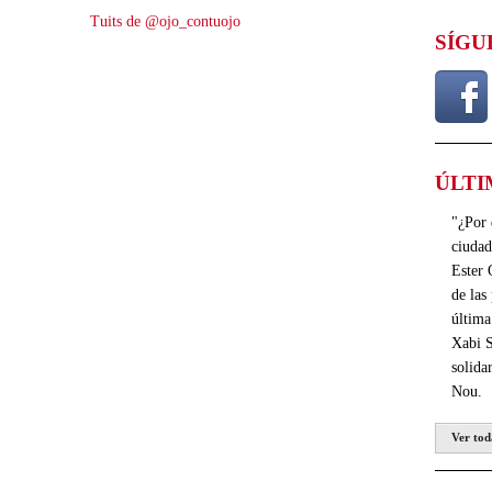
Tuits de @ojo_contuojo
SÍGU
ÚLTI
"¿Por 
ciudad
Ester 
de las
última
Xabi 
solida
Nou.
Ver tod